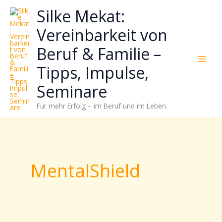
Zum
Neugierig,
Kategorien
Silke Mekat:
Inhalt
wie
springen
sich
Vereinbarkeit von
Stress
Beruf & Familie –
reduzieren
und
Tipps, Impulse,
Energie
gezielter
Seminare
einsetzen
Für mehr Erfolg – im Beruf und im Leben.
lässt?
Einfach
durchscrollen!
MentalShield
Powersätze: