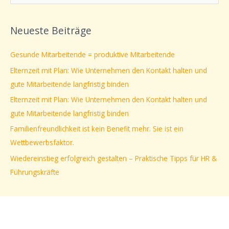
u
c
Neueste Beiträge
h
e
Gesunde Mitarbeitende = produktive Mitarbeitende
n
Elternzeit mit Plan: Wie Unternehmen den Kontakt halten und
n
gute Mitarbeitende langfristig binden
a
Elternzeit mit Plan: Wie Unternehmen den Kontakt halten und
c
gute Mitarbeitende langfristig binden
h
Familienfreundlichkeit ist kein Benefit mehr. Sie ist ein
:
Wettbewerbsfaktor.
Wiedereinstieg erfolgreich gestalten – Praktische Tipps für HR &
Führungskräfte