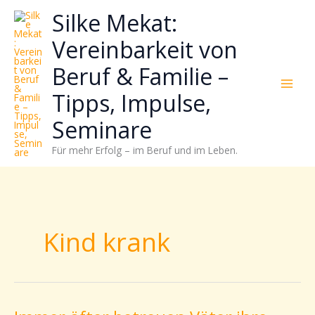
Zum
Neugierig,
Kategorien
Silke Mekat:
Inhalt
wie
springen
sich
Vereinbarkeit von
Stress
Beruf & Familie –
reduzieren
und
Tipps, Impulse,
Energie
gezielter
Seminare
einsetzen
Für mehr Erfolg – im Beruf und im Leben.
lässt?
Einfach
durchscrollen!
Kind krank
Immer