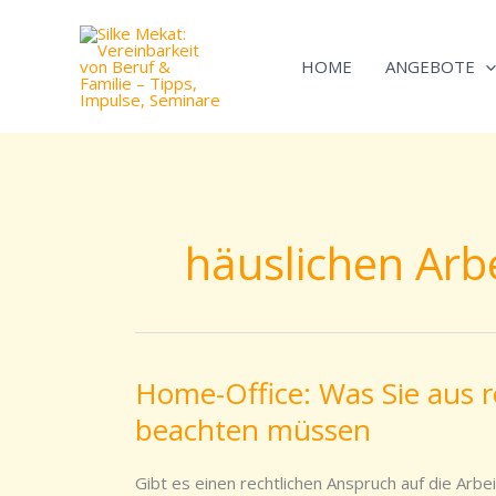
Zum
Inhalt
HOME
ANGEBOTE
springen
häuslichen Arb
Home-Office: Was Sie aus re
Home-
Office:
beachten müssen
Was
Sie
Gibt es einen rechtlichen Anspruch auf die Ar