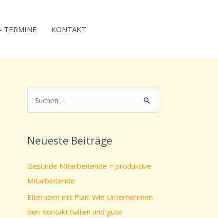
 – TERMINE
KONTAKT
S
u
c
Neueste Beiträge
h
e
Gesunde Mitarbeitende = produktive
n
Mitarbeitende
n
Elternzeit mit Plan: Wie Unternehmen
a
den Kontakt halten und gute