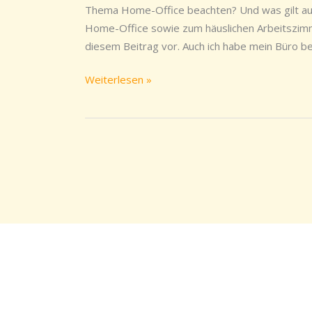
aus
Thema Home-Office beachten? Und was gilt aus
rechtlicher
Home-Office sowie zum häuslichen Arbeitszimm
und
diesem Beitrag vor. Auch ich habe mein Büro bei
steuerlicher
Sicht
Weiterlesen »
beachten
müssen