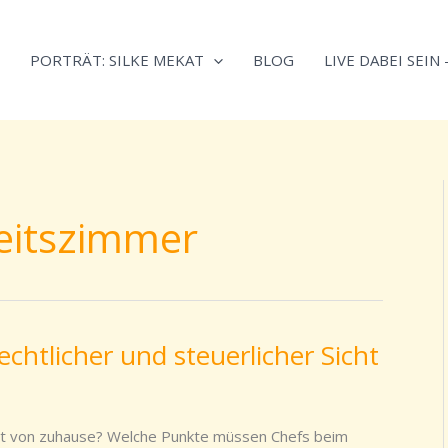
Neugierig,
Kategorien
wie
PORTRÄT: SILKE MEKAT
BLOG
LIVE DABEI SEIN
sich
Stress
reduzieren
und
Energie
gezielter
eitszimmer
einsetzen
lässt?
Einfach
durchscrollen!
chtlicher und steuerlicher Sicht
beit von zuhause? Welche Punkte müssen Chefs beim