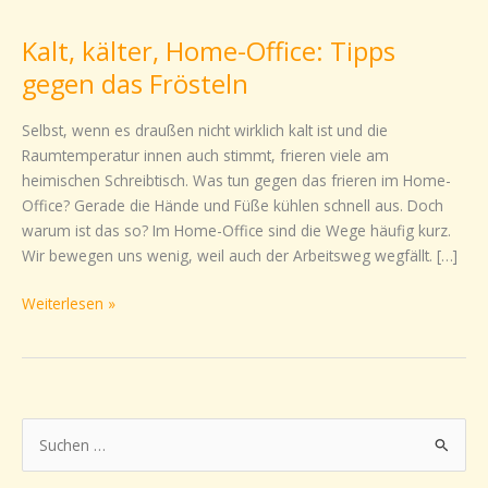
kälter,
Kalt, kälter, Home-Office: Tipps
Home-
Office:
gegen das Frösteln
Tipps
gegen
Selbst, wenn es draußen nicht wirklich kalt ist und die
das
Raumtemperatur innen auch stimmt, frieren viele am
Frösteln
heimischen Schreibtisch. Was tun gegen das frieren im Home-
Office? Gerade die Hände und Füße kühlen schnell aus. Doch
warum ist das so? Im Home-Office sind die Wege häufig kurz.
Wir bewegen uns wenig, weil auch der Arbeitsweg wegfällt. […]
Weiterlesen »
S
u