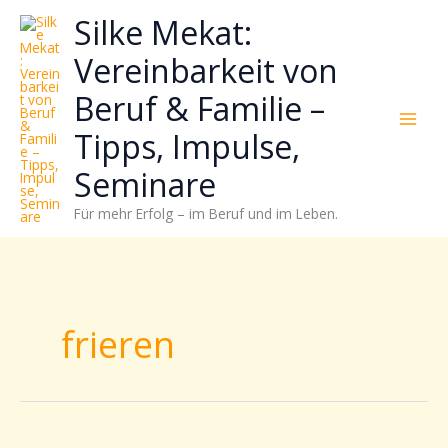
Zum
Neugierig,
Kategorien
Silke Mekat:
Inhalt
wie
springen
sich
Vereinbarkeit von
Stress
Beruf & Familie –
reduzieren
und
Tipps, Impulse,
Energie
gezielter
Seminare
einsetzen
Für mehr Erfolg – im Beruf und im Leben.
lässt?
Einfach
durchscrollen!
frieren
Kalt,