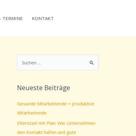
 – TERMINE
KONTAKT
S
u
c
Neueste Beiträge
h
e
Gesunde Mitarbeitende = produktive
n
Mitarbeitende
n
Elternzeit mit Plan: Wie Unternehmen
a
den Kontakt halten und gute