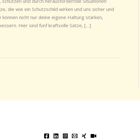
, schützen und durch herausfordernde Situationen
ze, die wie ein Schutzschild wirken und uns sicher und
e können nicht nur deine eigene Haltung stärken,
sern. Hier sind fünf kraftvolle Sätze, […]