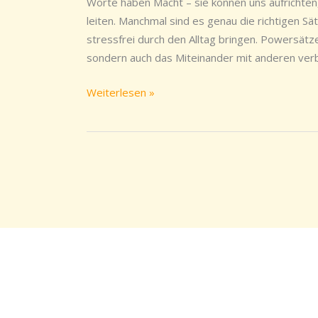
Worte haben Macht – sie können uns aufrichten
Alltagsstress
leiten. Manchmal sind es genau die richtigen Sät
stressfrei durch den Alltag bringen. Powersätz
sondern auch das Miteinander mit anderen verbes
Weiterlesen »