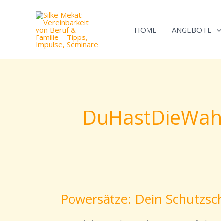
Zum
Inhalt
HOME
ANGEBOTE
springen
DuHastDieWah
Powersätze:
Dein
Powersätze: Dein Schutzsch
Schutzschild
gegen