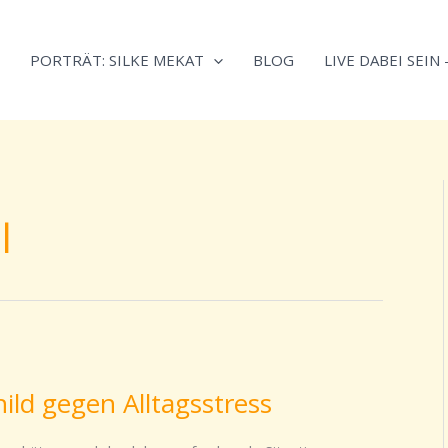
Neugierig,
Kategorien
wie
PORTRÄT: SILKE MEKAT
BLOG
LIVE DABEI SEIN
sich
Stress
reduzieren
und
Energie
gezielter
l
einsetzen
lässt?
Einfach
durchscrollen!
ild gegen Alltagsstress