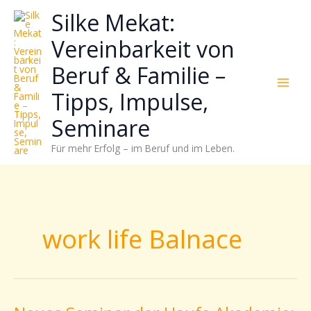
Zum
Neugierig,
Kategorien
Silke Mekat:
Inhalt
wie
springen
sich
Vereinbarkeit von
Stress
Beruf & Familie –
reduzieren
und
Tipps, Impulse,
Energie
gezielter
Seminare
einsetzen
Für mehr Erfolg – im Beruf und im Leben.
lässt?
Einfach
durchscrollen!
work life Balnace
Neues