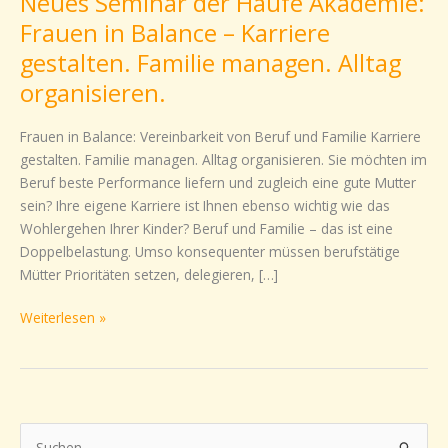
Neues Seminar der Haufe Akademie:
Seminar
Frauen in Balance – Karriere
der
gestalten. Familie managen. Alltag
Haufe
organisieren.
Akademie:
Frauen
Frauen in Balance: Vereinbarkeit von Beruf und Familie Karriere
in
gestalten. Familie managen. Alltag organisieren. Sie möchten im
Balance
Beruf beste Performance liefern und zugleich eine gute Mutter
–
sein? Ihre eigene Karriere ist Ihnen ebenso wichtig wie das
Karriere
Wohlergehen Ihrer Kinder? Beruf und Familie – das ist eine
gestalten.
Doppelbelastung. Umso konsequenter müssen berufstätige
Familie
Mütter Prioritäten setzen, delegieren, […]
managen.
Alltag
Weiterlesen »
organisieren.