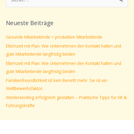
S
u
c
Neueste Beiträge
h
e
Gesunde Mitarbeitende = produktive Mitarbeitende
n
Elternzeit mit Plan: Wie Unternehmen den Kontakt halten und
n
gute Mitarbeitende langfristig binden
a
Elternzeit mit Plan: Wie Unternehmen den Kontakt halten und
c
gute Mitarbeitende langfristig binden
h
Familienfreundlichkeit ist kein Benefit mehr. Sie ist ein
:
Wettbewerbsfaktor.
Wiedereinstieg erfolgreich gestalten – Praktische Tipps für HR &
Führungskräfte