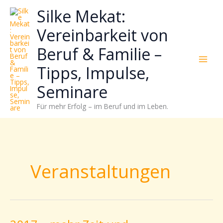
Zum
Neugierig,
Kategorien
Silke Mekat:
Inhalt
wie
springen
sich
Vereinbarkeit von
Stress
Beruf & Familie –
reduzieren
und
Tipps, Impulse,
Energie
gezielter
Seminare
einsetzen
Für mehr Erfolg – im Beruf und im Leben.
lässt?
Einfach
durchscrollen!
Veranstaltungen
2017