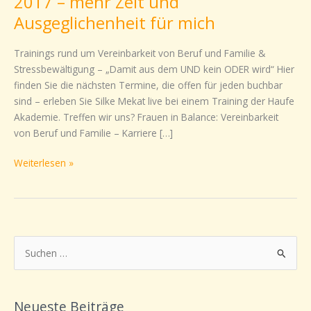
2017 – mehr Zeit und
–
Ausgeglichenheit für mich
mehr
Zeit
Trainings rund um Vereinbarkeit von Beruf und Familie &
und
Stressbewältigung – „Damit aus dem UND kein ODER wird“ Hier
Ausgeglichenheit
finden Sie die nächsten Termine, die offen für jeden buchbar
für
sind – erleben Sie Silke Mekat live bei einem Training der Haufe
mich
Akademie. Treffen wir uns? Frauen in Balance: Vereinbarkeit
von Beruf und Familie – Karriere […]
Weiterlesen »
S
u
c
Neueste Beiträge