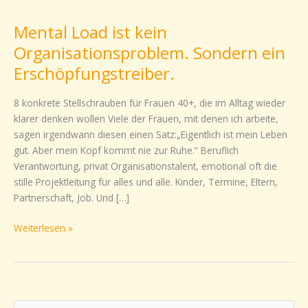
Load
Mental Load ist kein
ist
kein
Organisationsproblem. Sondern ein
Organisationsproblem.
Erschöpfungstreiber.
Sondern
ein
8 konkrete Stellschrauben für Frauen 40+, die im Alltag wieder
Erschöpfungstreiber.
klarer denken wollen Viele der Frauen, mit denen ich arbeite,
sagen irgendwann diesen einen Satz:„Eigentlich ist mein Leben
gut. Aber mein Kopf kommt nie zur Ruhe.“ Beruflich
Verantwortung, privat Organisationstalent, emotional oft die
stille Projektleitung für alles und alle. Kinder, Termine, Eltern,
Partnerschaft, Job. Und […]
Weiterlesen »