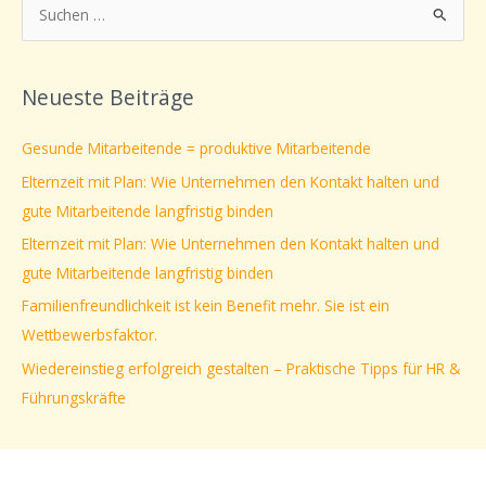
S
u
c
Neueste Beiträge
h
e
Gesunde Mitarbeitende = produktive Mitarbeitende
n
Elternzeit mit Plan: Wie Unternehmen den Kontakt halten und
n
gute Mitarbeitende langfristig binden
a
Elternzeit mit Plan: Wie Unternehmen den Kontakt halten und
c
gute Mitarbeitende langfristig binden
h
Familienfreundlichkeit ist kein Benefit mehr. Sie ist ein
:
Wettbewerbsfaktor.
Wiedereinstieg erfolgreich gestalten – Praktische Tipps für HR &
Führungskräfte