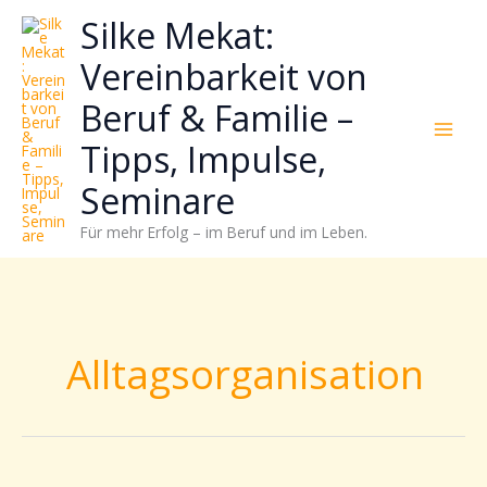
Zum
Neugierig,
Kategorien
Silke Mekat:
Inhalt
wie
springen
sich
Vereinbarkeit von
Stress
Beruf & Familie –
reduzieren
und
Tipps, Impulse,
Energie
gezielter
Seminare
einsetzen
Für mehr Erfolg – im Beruf und im Leben.
lässt?
Einfach
durchscrollen!
Alltagsorganisation
Mental