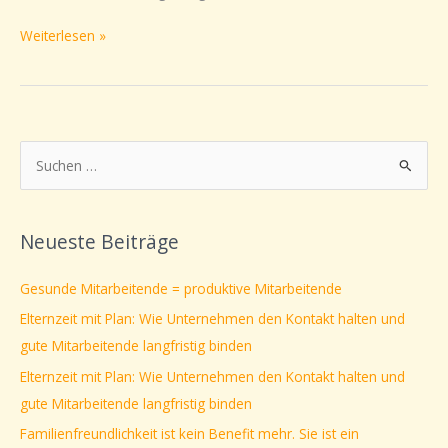
Weiterlesen »
S
u
c
Neueste Beiträge
h
e
Gesunde Mitarbeitende = produktive Mitarbeitende
n
Elternzeit mit Plan: Wie Unternehmen den Kontakt halten und
n
gute Mitarbeitende langfristig binden
a
Elternzeit mit Plan: Wie Unternehmen den Kontakt halten und
c
gute Mitarbeitende langfristig binden
h
Familienfreundlichkeit ist kein Benefit mehr. Sie ist ein
: