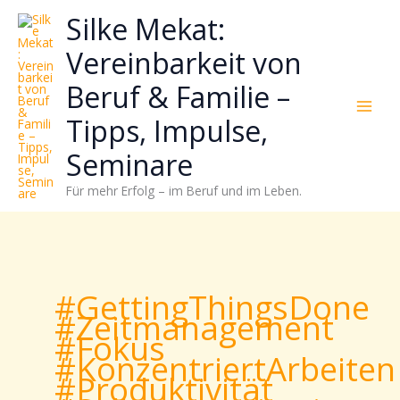
Zum
Neugierig,
Kategorien
Silke Mekat:
Inhalt
wie
springen
sich
Vereinbarkeit von
Stress
Beruf & Familie –
reduzieren
und
Tipps, Impulse,
Energie
gezielter
Seminare
einsetzen
Für mehr Erfolg – im Beruf und im Leben.
lässt?
Einfach
durchscrollen!
#GettingThingsDone
#Zeitmanagement
#Fokus
#KonzentriertArbeiten
#Produktivität