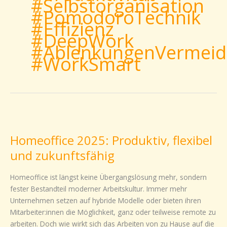
#Selbstorganisation
#PomodoroTechnik
#Effizienz
#DeepWork
#AblenkungenVermei
#WorkSmart
Homeoffice
2025:
Homeoffice 2025: Produktiv, flexibel
Produktiv,
flexibel
und zukunftsfähig
und
zukunftsfähig
Homeoffice ist längst keine Übergangslösung mehr, sondern
fester Bestandteil moderner Arbeitskultur. Immer mehr
Unternehmen setzen auf hybride Modelle oder bieten ihren
Mitarbeiter:innen die Möglichkeit, ganz oder teilweise remote zu
arbeiten. Doch wie wirkt sich das Arbeiten von zu Hause auf die